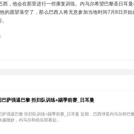
巴西，他会在那里进行一些康复训练。内马尔希望巴黎圣日耳曼
他的愿望落空了，那么巴西人将无意参加当地时间7月8日开始
行。
除
巴萨强逼巴黎 拒归队训练+踢季前赛_日耳曼
黎 拒归队训练+踢季前赛_日耳曼 近期，巴西球星内马尔和巴黎圣日耳曼
越微妙，内马尔和俱乐部看起...