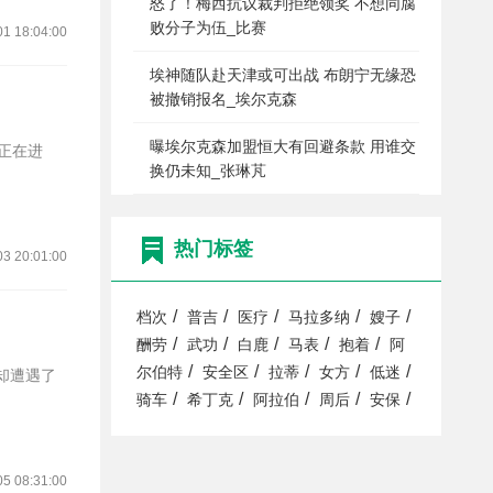
怒了！梅西抗议裁判拒绝领奖 不想同腐
败分子为伍_比赛
01 18:04:00
埃神随队赴天津或可出战 布朗宁无缘恐
被撤销报名_埃尔克森
曝埃尔克森加盟恒大有回避条款 用谁交
换仍未知_张琳芃
热门标签
03 20:01:00
/
/
/
/
/
档次
普吉
医疗
马拉多纳
嫂子
/
/
/
/
/
酬劳
武功
白鹿
马表
抱着
阿
/
/
/
/
/
尔伯特
安全区
拉蒂
女方
低迷
/
/
/
/
/
骑车
希丁克
阿拉伯
周后
安保
05 08:31:00