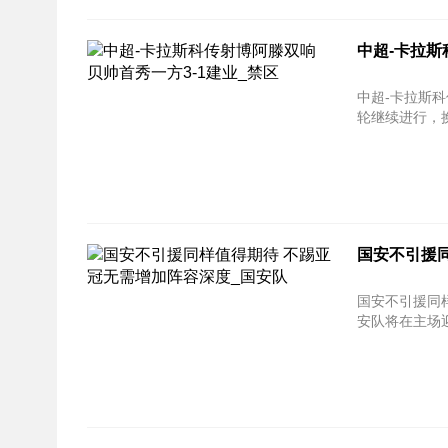
中超-卡拉斯
中超-卡拉斯科传射博阿滕
轮继续进行，换
国安不引援
国安不引援同样值得期待
安队将在主场迎