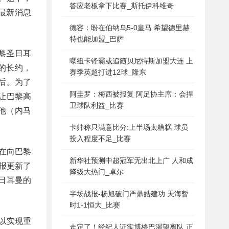
答应老板拿下比赛_斯托伊科维奇
最新消息
德容：盼在伯纳乌5-0皇马 希望德里赫
特也能加盟_巴萨
巴黎圣日耳
曝纽卡锋霸或追随贝尼特斯加盟大连 上
的长约，
赛季英超打进12球_隆东
后。为了
阿圭罗：梅西被报复 阿足协主席：会捍
让巴黎高
卫球队利益_比赛
他（内马
卡帅称只满意比分:上半场太糟糕 球员
投入程度不足_比赛
在向巴黎
新华社预测中超冠军无出北上广 人和成
报更新了
降级大热门_卓尔
日耳曼的
半场战报-杨旭破门严鼎皓建功 天海暂
时1-1恒大_比赛
以实现重
走定了！经纪人证实博格巴渴望离队 正