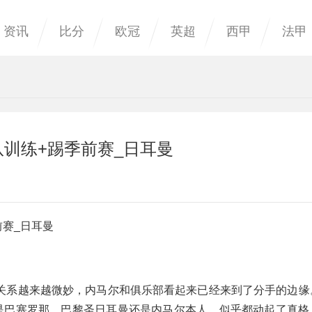
资讯
比分
欧冠
英超
西甲
法甲
队训练+踢季前赛_日耳曼
前赛_日耳曼
关系越来越微妙，内马尔和俱乐部看起来已经来到了分手的边缘
论是巴塞罗那、巴黎圣日耳曼还是内马尔本人，似乎都动起了真格