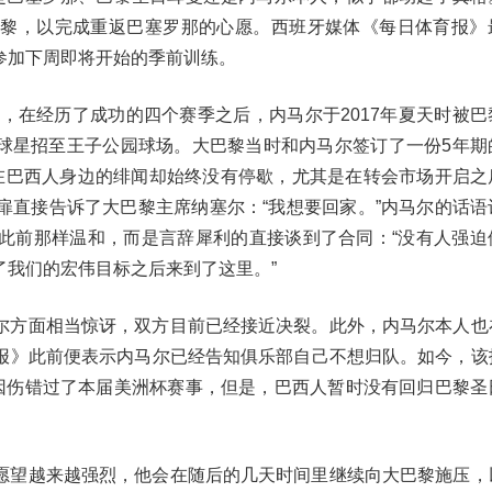
巴黎，以完成重返巴塞罗那的心愿。西班牙媒体《每日体育报》
参加下周即将开始的季前训练。
那，在经历了成功的四个赛季之后，内马尔于2017年夏天时被
西球星招至王子公园球场。大巴黎当时和内马尔签订了一份5年期
在巴西人身边的绯闻却始终没有停歇，尤其是在转会市场开启之
扉直接告诉了大巴黎主席纳塞尔：“我想要回家。”内马尔的话语
此前那样温和，而是言辞犀利的直接谈到了合同：“没有人强迫
了我们的宏伟目标之后来到了这里。”
尔方面相当惊讶，双方目前已经接近决裂。此外，内马尔本人也
报》此前便表示内马尔已经告知俱乐部自己不想归队。如今，该
尔因伤错过了本届美洲杯赛事，但是，巴西人暂时没有回归巴黎圣
愿望越来越强烈，他会在随后的几天时间里继续向大巴黎施压，