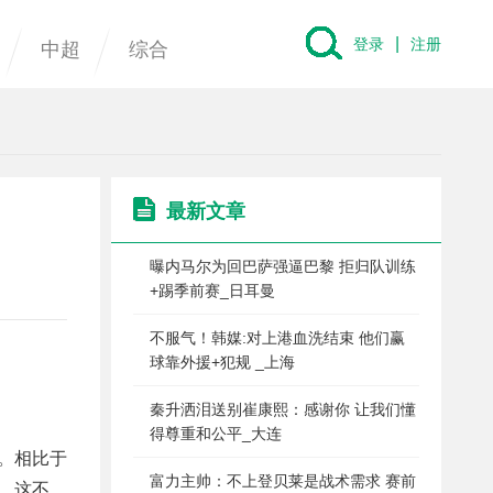
|
登录
注册
中超
综合
最新文章
曝内马尔为回巴萨强逼巴黎 拒归队训练
+踢季前赛_日耳曼
不服气！韩媒:对上港血洗结束 他们赢
球靠外援+犯规 _上海
秦升洒泪送别崔康熙：感谢你 让我们懂
得尊重和公平_大连
。相比于
富力主帅：不上登贝莱是战术需求 赛前
。这不，