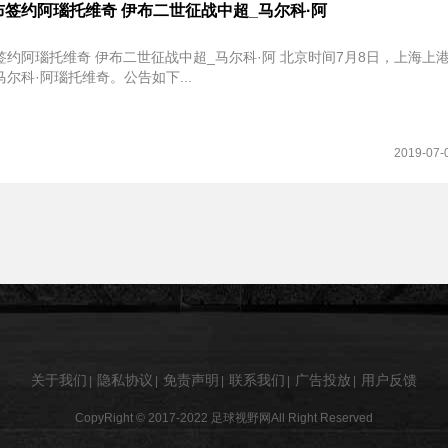
签约阿瑙托维奇 伊布二世征战中超_马尔科·阿
维奇 伊布二世征战中超_马尔科·阿 北京时间7月8日，上海上港发布公
尔科·阿瑙托维奇。公告如下...
2019-07-
关于我们
隐私协议
免责声明
联系我们
广告投放
用户反馈
|
|
|
|
|
CopyRight © 2017-2022
足球视野网
All Right Reserved