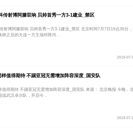
科传射博阿滕双响 贝帅首秀一方3-1建业_禁区
双响 贝帅首秀一方3-1建业_禁区 北京时间7月7日19点35分，中超第16
帅之后的大连一方主场对阵河...
2019-07-
同样值得期待 不踢亚冠无需增加阵容深度_国安队
 不踢亚冠无需增加阵容深度_国安队 来源： 北京晚报 今晚，北京中赫国
战武汉卓尔队，开启今...
2019-07-