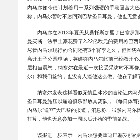
内马尔如今便计划着用一系列强硬的手段逼宫大
称，内马尔暂时不愿回到巴黎圣日耳曼，他也无意
内马尔在2013年夏天从桑托斯加盟了巴塞罗
曼买断，法甲土豪花费了2.22亿欧元的费用将巴
尽管内马尔现行的合同还有3个赛季之久，但围绕
离开王子公园球场，英媒称内马尔此前已经敞开心
层相当震怒，纳塞尔在最近一次接受采访时不再像
尔）和我们签约，也没有人逼他这么做。他在了解
纳塞尔发表这样看似无情且冰冷的言论让内马
圣日耳曼施压以逼迫俱乐部放其离队，《每日体育
内马尔“逼宫”大巴黎的报道，消息称，虽然内马
打算，他也无意参加一周以后开始的季前备战。
该报进一步表示，内马尔想要重返巴塞罗那的