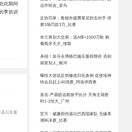
在此期间
运作转会_皇马
的季前训
足协罚单：鲁能外援费莱尼肘击对手 停
赛3场罚款3万_比赛
米兰筹划大交易：送A席+1500万欧 购
葡萄牙天才_维斯
杀招！皇马令博格巴施压曼联降价 否则
就签别人_银河
曝恒大游说足协修改归化条例 促使埃神
转会后赶上40强赛_阿洛伊西奥
直击-严鼎皓远射扳平比分 天海主场暂
时1-1恒大_广州
官方：威廉因伤退出巴西国家队 无缘美
洲杯决赛_比赛