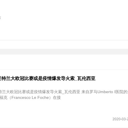
除
亚特兰大欧冠比赛或是疫情爆发导火索_瓦伦西亚
比赛或是疫情爆发导火索_瓦伦西亚 来自罗马Umberto I医院的免疫学家
（Francesco Le Foche）在接
2020-03-