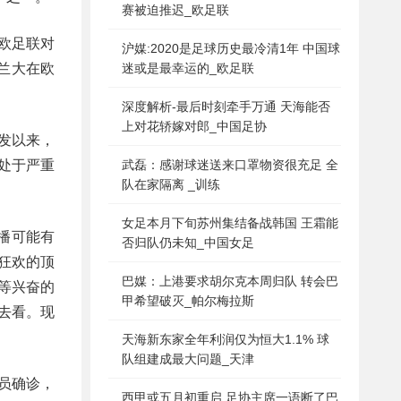
赛被迫推迟_欧足联
欧足联对
沪媒:2020是足球历史最冷清1年 中国球
兰大在欧
迷或是最幸运的_欧足联
深度解析-最后时刻牵手万通 天海能否
上对花轿嫁对郎_中国足协
发以来，
经处于严重
武磊：感谢球迷送来口罩物资很充足 全
队在家隔离 _训练
女足本月下旬苏州集结备战韩国 王霜能
播可能有
否归队仍未知_中国女足
狂欢的顶
巴媒：上港要求胡尔克本周归队 转会巴
等兴奋的
甲希望破灭_帕尔梅拉斯
去看。现
天海新东家全年利润仅为恒大1.1% 球
队组建成最大问题_天津
员确诊，
西甲或五月初重启 足协主席一语断了巴