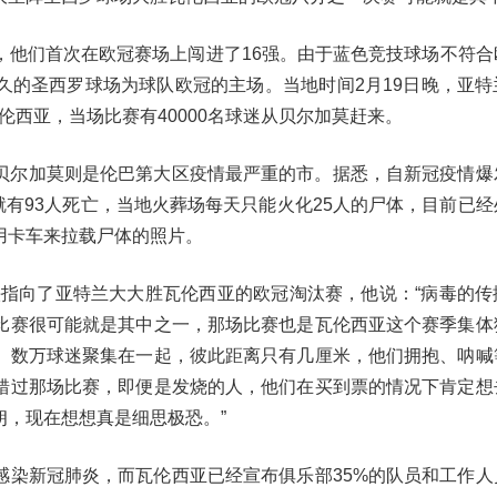
，他们首次在欧冠赛场上闯进了16强。由于蓝色竞技球场不符合
久的圣西罗球场为球队欧冠的主场。当地时间2月19日晚，亚特
伦西亚，当场比赛有40000名球迷从贝尔加莫赶来。
贝尔加莫则是伦巴第大区疫情最严重的市。据悉，自新冠疫情爆
就有93人死亡，当地火葬场每天只能火化25人的尸体，目前已
用卡车来拉载尸体的照片。
头指向了亚特兰大大胜瓦伦西亚的欧冠淘汰赛，他说：“病毒的传
比赛很可能就是其中之一，那场比赛也是瓦伦西亚这个赛季集体
。数万球迷聚集在一起，彼此距离只有几厘米，他们拥抱、呐喊
错过那场比赛，即便是发烧的人，他们在买到票的情况下肯定想
，现在想想真是细思极恐。”
感染新冠肺炎，而瓦伦西亚已经宣布俱乐部35%的队员和工作人