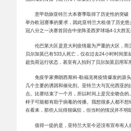
意甲劲旅亚特兰大本赛季取得了历史性的突破
举办欧冠赛事的要求，因此亚特兰大租借了历史悠
冠八分之一决赛首回合中坐阵圣西罗球场4-1大胜瓦
伦巴第大区是意大利疫情最为严重的大区，而
贝尔加莫已有533人死亡，仅在过去24小时时间里
超负荷运行状态，甚至有人拍到了贝尔加莫启用军
免疫学家弗朗西斯科-勒福克将疫情爆发的源
几个主要的诱因和催化剂。亚特兰大与瓦伦西亚的
点。比赛结束了一个月，所以时间上是完全吻合的
样子可能都有助于病毒的传播。我想很多人都不想
在看来，那些人玩得很疯狂，但当时的情况并不明朗
值得一提的是，亚特兰大至今还没有宣布有人