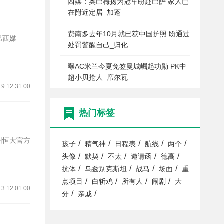
西媒：奥巴梅扬为冠军盼赴巴萨 家人已
在附近定居_加蓬
费南多去年10月就已获中国护照 盼通过
处罚警醒自己_归化
曝AC米兰今夏免签曼城崛起功勋 PK中
超小贝抢人_席尔瓦
19 12:31:00
热门标签
州恒大官方
/
/
/
/
/
孩子
精气神
日程表
航线
两个
/
/
/
/
/
头像
默契
不太
邀请函
德高
/
/
/
/
抗体
乌兹别克斯坦
战马
场面
重
/
/
/
/
点项目
白斩鸡
所有人
闹剧
大
13 12:01:00
/
/
分
亲戚