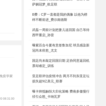
萨躺冠梦_欧足联
B费：C罗一直都是我的偶像 以他为榜
样不断前进_费尔南德斯
武磊一周前计划把妻儿送回国 自己等待
西甲重启_孙雷
曝紫百合今夏有意签鲁加尼 球员感染新
冠尚未痊愈_尤文
国足尚未敲定回国日期 足协同意返回机
票却难定_训练
亚足联评估疫情冲击 两月不到东亚足坛
损失超9亿美元_联赛
曝卡帅抵触恒大归化策略 费南多傲慢行
径引众怒_卡纳瓦罗
20 08:31:00