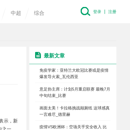
|
登录
注册
中超
综合
最新文章
免疫学家：亚特兰大欧冠比赛或是疫情
爆发导火索_瓦伦西亚
意足协主席：计划5月重启联赛 最晚7月
中旬结束_比赛
画面太美！卡拉格挑战颠厕纸 这球感真
一言难尽_德里赫
时表示，新
疫情VS欧洲杯：空场关乎安全收入 比
中之一。