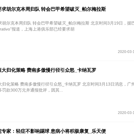
要求胡尔克本周归队 转会巴甲希望破灭_帕尔梅拉斯
本周归队 转会巴甲希望破灭_帕尔梅拉斯 北京时间3月19日，据巴西媒
interativo”报道，上海上港俱乐部已经要求胡
2020-03-
恒大归化策略 费南多傲慢行径引众怒_卡纳瓦罗
大归化策略 费南多傲慢行径引众怒_卡纳瓦罗 北京时间3月13日消息，广
罚款300万元并通报批评，因其...
2020-03-
院专家：轻症不影响踢球 患病小将积极康复_乐天便