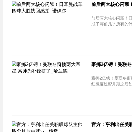
前后两大核心闪耀
前后两大核心闪耀！日耳曼战车四球大
成了赛前几乎所有的计
豪掷2亿镑！曼联冬
豪掷2亿镑！曼联冬窗揽两大帝星 索
红魔度过蜜月期之后如
官方：亨利出任美职