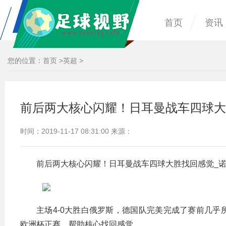
首页
资讯
您的位置：
首页
>
英超
>
前后两大核心闪耀！日耳曼战车四球大
时间：2019-11-17 08:31:00 来源：
前后两大核心闪耀！日耳曼战车四球大胜找回感觉_
主场4-0大胜白俄罗斯，德国队完美完成了赛前几
欧洲杯正赛、帮助核心找回感觉……