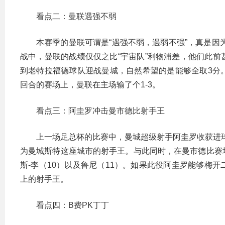
看点二：曼联遇强不弱
本赛季的曼联可谓是“遇强不弱，遇弱不强”，真是因为
战中，曼联的战绩仅仅之比“宇宙队”利物浦差，他们此
到老特拉福德球队迎战曼城，自然希望的是能够全取3分
回合的赛场上，曼联在主场输了个1-3。
看点三：阿圭罗冲击曼市德比射手王
上一场足总杯的比赛中，曼城超级射手阿圭罗收获进球
为曼城斯特这座城市的射手王。与此同时，在曼市德比赛场
斯-李（10）以及鲁尼（11）。如果此役阿圭罗能够梅
上的射手王。
看点四：B费PK丁丁