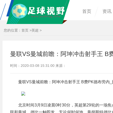
首页
资讯
您的位置：
首页
>
英超
>
曼联VS曼城前瞻：阿坤冲击射手王 B
时间：2020-03-08 15:31:00 来源：
曼联VS曼城前瞻：阿坤冲击射手王 B费PK德布劳内_
北京时间3月9日凌晨0时30分，英超第29轮的一
联和曼城。德比一触即发，无论何时何地，曼彻斯特德比