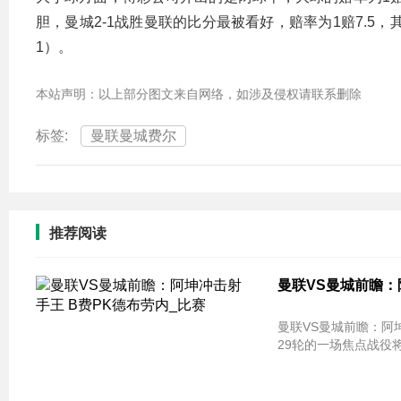
胆，曼城2-1战胜曼联的比分最被看好，赔率为1赔7.5，其
1）。
本站声明：以上部分图文来自网络，如涉及侵权请联系删除
标签:
曼联曼城费尔
推荐阅读
曼联VS曼城前瞻：
曼联VS曼城前瞻：阿坤冲击射手王 B
29轮的一场焦点战役将