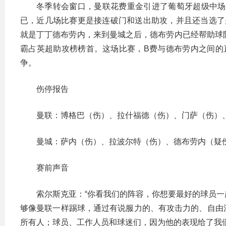
冬季转会窗口，曼联花费重金引进了葡萄牙超级中场
已，近几场比赛更是接连破门和送出助攻，并且还当选了
就是丁丁德布劳内，来到曼城之后，德布劳内已经帮助球队连
霸占英超助攻榜榜首。这场比赛，B费与德布劳内之间的
争。
伤停报告
曼联：博格巴（伤）、拉什福德（伤）、门萨（伤）、
曼城：萨内（伤）、拉波尔特（伤）、德布劳内（疑
赛前声音
索尔斯克亚：“你看我们的阵容，你想要最好的球员
够像曼联一样踢球，通过有说服力的、有攻击力的、自由
所有人；球员、工作人员和球迷们，因为他的表现给了我们