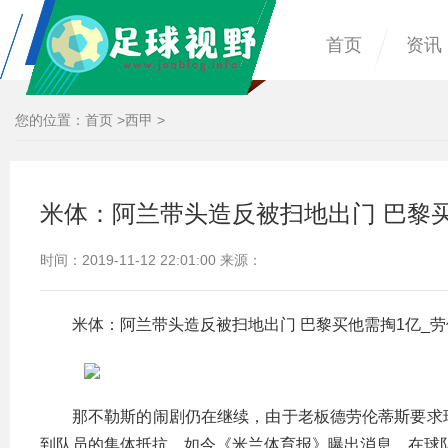
首页
资讯
您的位置：
首页
>
西甲
>
米体：阿兰带头造反被扫地出门 巴黎买
时间：2019-11-12 22:01:00 来源：
米体：阿兰带头造反被扫地出门 巴黎买他需掏1亿_
那不勒斯的闹剧仍在继续，由于老板德劳伦蒂斯要求
到队员的集体抵抗。如今《米兰体育报》曝出消息，在球队