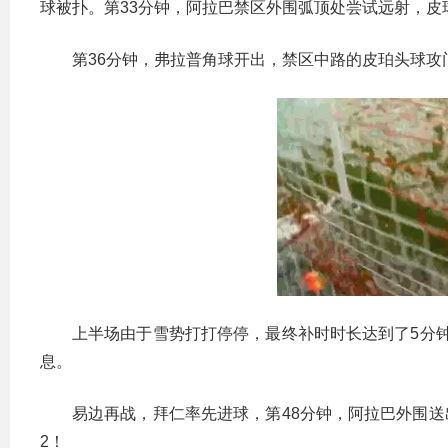
球被扑。第33分钟，阿拉巴禁区外围弧顶处尝试远射，皮
第36分钟，弗拉普角球开出，禁区中路的皮珀头球攻门
上半场由于雪势打打停停，最终补时时长达到了5分钟
息。
易边再战，拜仁率先进球，第48分钟，阿拉巴外围送
2！