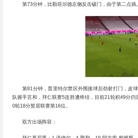
第73分钟，比勒菲尔德左侧反击破门，由于第二点
第81分钟，普里特尔禁区外围接球后劲射打门，皮球
队握手言和，拜仁联赛5连胜遭终结，目前21轮积49分
0轮18分暂居联赛第16位。
双方出场阵容：
拜仁慕尼黑：1-诺伊尔、4-聚勒、19-阿方索-戴维斯、2