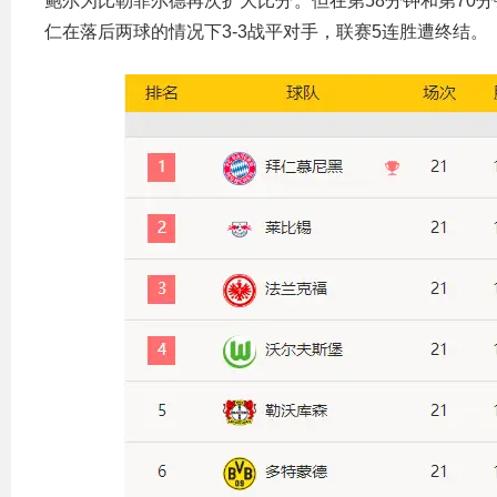
鲍尔为比勒菲尔德再次扩大比分。但在第58分钟和第70
仁在落后两球的情况下3-3战平对手，联赛5连胜遭终结。