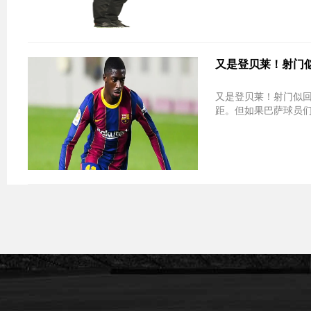
又是登贝莱！射门似回
又是登贝莱！射门似回敲 眼神防守被进
距。但如果巴萨球员们