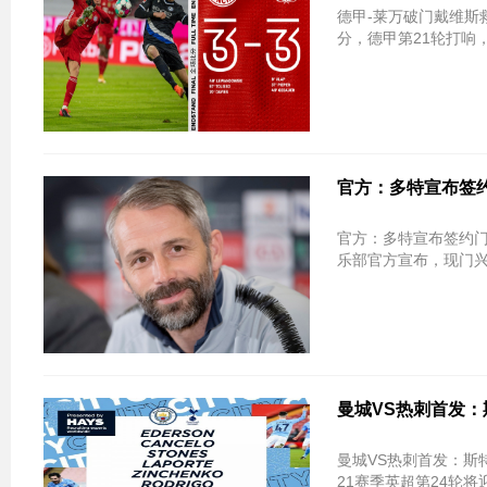
德甲-莱万破门戴维斯救主 拜仁3
分，德甲第21轮打响，
官方：多特宣布签约
官方：多特宣布签约门兴主帅 赛季结束
乐部官方宣布，现门兴
曼城VS热刺首发：
曼城VS热刺首发：斯特林热苏斯出战
21赛季英超第24轮